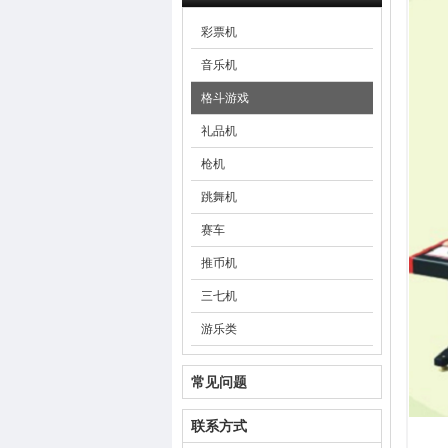
彩票机
音乐机
格斗游戏
礼品机
枪机
跳舞机
赛车
推币机
三七机
游乐类
常见问题
联系方式