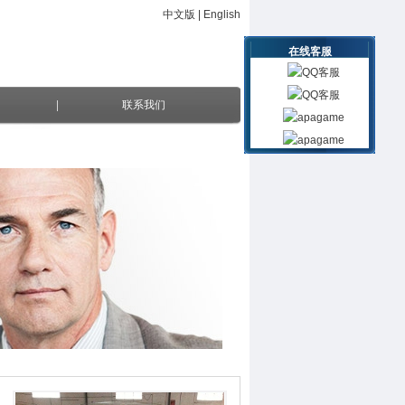
中文版
|
English
在线客服
客服
客服
联系我们