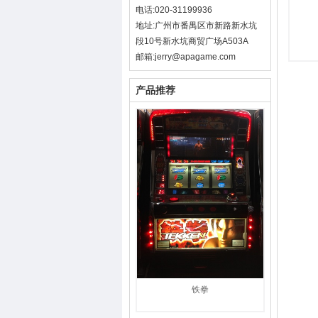
电话:020-31199936
地址:广州市番禺区市新路新水坑
段10号新水坑商贸广场A503A
邮箱:jerry@apagame.com
产品推荐
铁拳