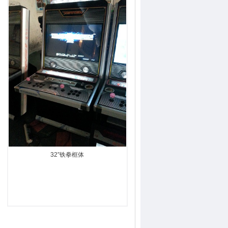
32”铁拳框体